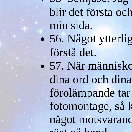
blir det första oc
min sida.
56. Något ytterli
förstå det.
57. När människo
dina ord och dina
förolämpande tar
fotomontage, så k
något motsvarand