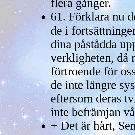
flera gånger.
61. Förklara nu d
de i fortsättningen
dina påstådda upp
verkligheten, då
förtroende för oss
de inte längre sy
eftersom deras tv
inte befrämjan vå
+ Det är hårt, Se