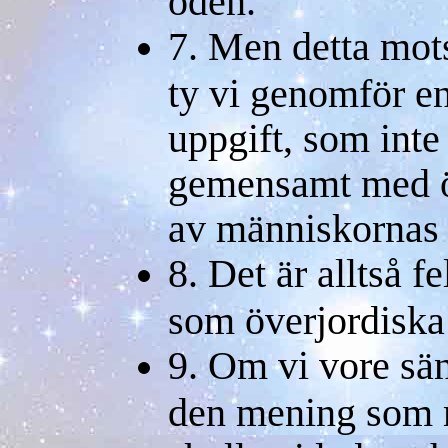
öden.
7. Men detta mots
ty vi genomför en
uppgift, som inte
gemensamt med ö
av människornas 
8. Det är alltså f
som överjordiska
9. Om vi vore sä
den mening som 