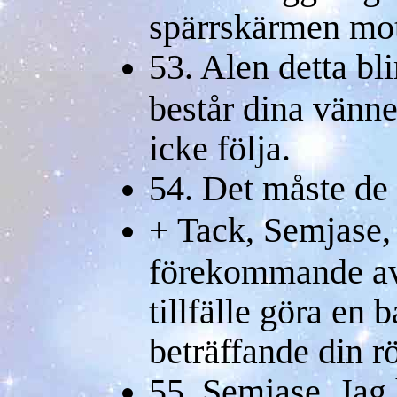
spärrskärmen mot
53. Alen detta bl
består dina vänne
icke följa.
54. Det måste de
+ Tack, Semjase,
förekommande av 
tillfälle göra en 
beträffande din rö
55 Semjase. Jag h