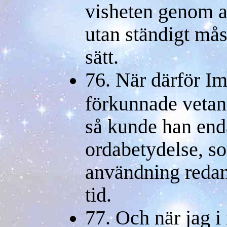
visheten genom all
utan ständigt må
sätt.
76. När därför Im
förkunnade vetand
så kunde han en
ordabetydelse, s
användning redan
tid.
77. Och när jag i