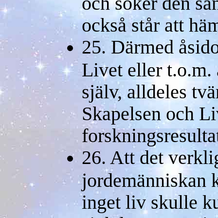
och söker den sa
också står att hä
25. Därmed åsidos
Livet eller t.o.m
själv, alldeles t
Skapelsen och Li
forskningsresulta
26. Att det verkli
jordemänniskan k
inget liv skulle k