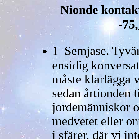
Nionde kontak
-75
1 Semjase. Tyvär
ensidig konversat
måste klarlägga 
sedan årtionden ti
jordemänniskor o
medvetet eller om
i sfärer, där vi i