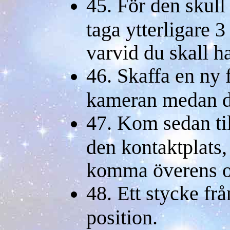
45. För den skull g
taga ytterligare 3
varvid du skall h
46. Skaffa en ny 
kameran medan de
47. Kom sedan ti
den kontaktplats,
komma överens 
48. Ett stycke fr
position.