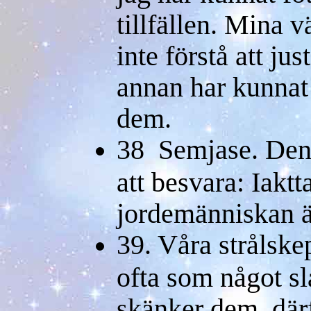
tillfällen. Mina 
inte förstå att ju
annan har kunnat 
dem.
38 Semjase. Denn
att besvara: Iakt
jordemänniskan ä
39. Våra strålske
ofta som något sl
skänker dem, där