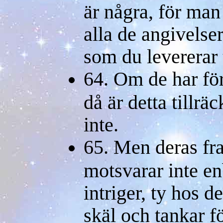
är några, för man
alla de angivelser
som du levererar 
64. Om de har för
då är detta tillrä
inte.
65. Men deras f
motsvarar inte e
intriger, ty hos 
skäl och tankar f