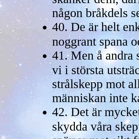
någon bråkdels 
40. De är helt enk
noggrant spana o
41. Men å andra s
vi i största utstr
strålskepp mot al
människan inte k
42. Det är mycket
skydda våra ske