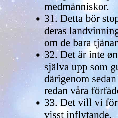
medmänniskor.
31. Detta bör sto
deras landvinning
om de bara tjänar t
32. Det är inte øn
själva upp som gu
därigenom sedan
redan våra förfäd
33. Det vill vi f
visst inflytande.