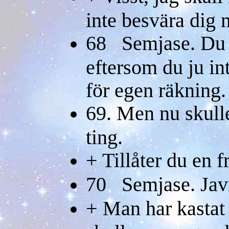
inte besvära dig 
68 Semjase. Du b
eftersom du ju in
för egen räkning.
69. Men nu skulle
ting.
+ Tillåter du en f
70 Semjase. Javi
+ Man har kastat m