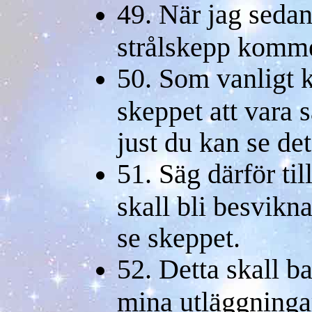
49. När jag seda
strålskepp kommer
50. Som vanligt
skeppet att vara 
just du kan se det
51. Säg därför til
skall bli besvikna
se skeppet.
52. Detta skall b
mina utläggninga