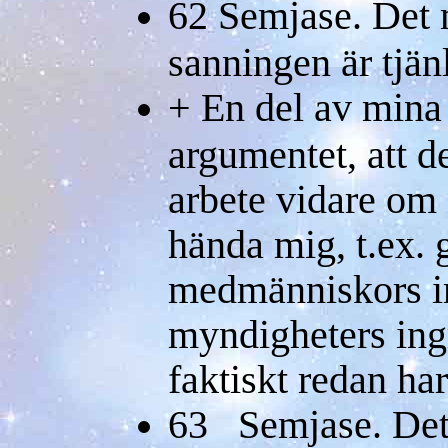
62 Semjase. Det m
sanningen är tjänl
+ En del av mina
argumentet, att d
arbete vidare om 
hända mig, t.ex.
medmänniskors in
myndigheters ingr
faktiskt redan ha
63 Semjase. Dett