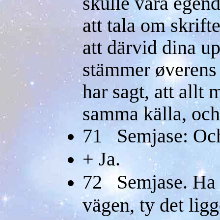
skulle vara egen
att tala om skri
att därvid dina up
stämmer øverens
har sagt, att all
samma källa, och
71 Semjase: Och 
+ Ja.
72 Semjase. Ha 
vägen, ty det lig