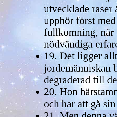
utvecklade raser
upphör först med
fullkomning, när 
nödvändiga erfar
19. Det ligger allts
jordemänniskan b
degraderad till 
20. Hon härstamma
och har att gå si
21.
Men denna väg