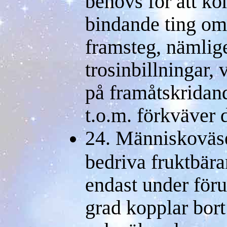
behövs för att k
bindande ting om 
framsteg, nämlig
trosinbillningar,
på framåtskridand
t.o.m. förkväver d
24. Människoväsen
bedriva fruktbär
endast under föru
grad kopplar bort 