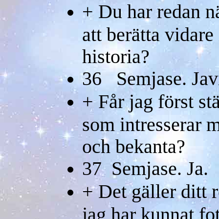
+ Du har redan n
att berätta vidar
historia?
36 Semjase. Javis
+ Får jag först stä
som intresserar 
och bekanta?
37 Semjase. Ja.
+ Det gäller ditt 
jag har kunnat fot