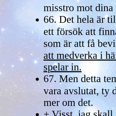
misstro mot dina 
66. Det hela är ti
ett försök att fin
som är att få bev
att medverka i h
spelar in.
67. Men detta te
vara avslutat, ty 
mer om det.
+ Visst, jag skall