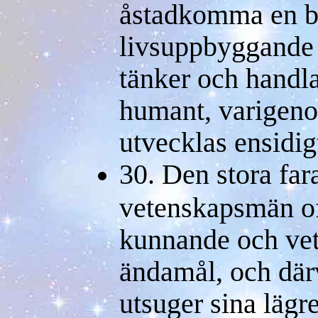
åstadkomma en be
livsuppbyggande 
tänker och handla
humant, varigeno
utvecklas ensidigt
30. Den stora fara
vetenskapsmän oft
kunnande och vet
ändamål, och där
utsuger sina lägr