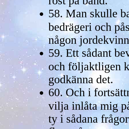
röst på band.
58. Man skulle ba
bedrägeri och påst
någon jordekvinn
59. Ett sådant bev
och följaktligen k
godkänna det.
60. Och i fortsätt
vilja inlåta mig p
ty i sådana frågor