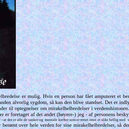
redelse er mulig. Hvis en person har fået amputeret et ben, 
anden alvorlig sygdom, så kan den blive standset. Det er ind
ender til optegnelser om mirakelhelbredelser i verdenshiston
er er foretaget af det andet (høyere-) jeg - af personens besk
- at det er alle de tanker og mentale krefter som er rettet imot et slikt hellig sted
berømt over hele verden for sine mirakelhelbredelser, så derf