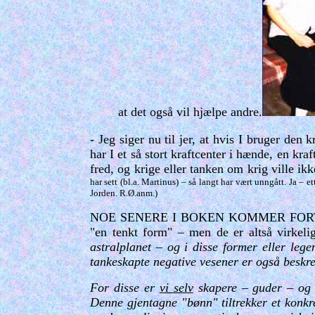
at det også vil hjælpe andre.
- Jeg siger nu til jer, at hvis I bruger den
har I et så stort kraftcenter i hænde, en kra
fred, og krige eller tanken om krig ville ik
har sett (bl.a. Martinus) – så langt har vært unngått. Ja – 
Jorden. R.Ø.anm.)
NOE SENERE I BOKEN KOMMER FORT
"en tenkt form" – men de er altså virkeli
astralplanet – og i disse former eller leg
tankeskapte negative vesener er også beskre
For disse er
vi selv
skapere – guder – og d
Denne gjentagne "bønn" tiltrekker et konkr