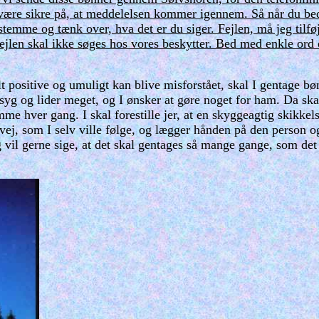
 være sikre på, at meddelelsen kommer igennem. Så når du beder
stemme og tænk over, hva det er du siger. Fejlen, må jeg tilføj
jlen skal ikke søges hos vores beskytter. Bed med enkle ord og
lt positive og umuligt kan blive misforstået, skal I gentage bø
syg og lider meget, og I ønsker at gøre noget for ham. Da ska
me hver gang. I skal forestille jer, at en skyggeagtig skikkels
vej, som I selv ville følge, og lægger hånden på den person o
g vil gerne sige, at det skal gentages så mange gange, som det