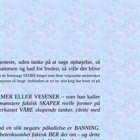
tjeneste, uden tanke på at søge ophøjelse, så
k sammen og bad for freden, så ville der blive
 at de forutsagt STORE kriger som flere visjonære mennesker
joner så langt forhindret at en ny stor krig har brutt ut på
 ELLER VESENER – som han kaller
emønstere faktisk SKAPER reelle former på
rkastet VÅRE skapende tanker. (dette med
 på en slik negativ påkallelse er BANNING.
ubetenksomhet faktisk BER det om - og dette