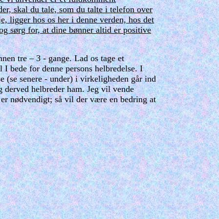
, skal du tale, som du talte i telefon over
e, ligger hos os her i denne verden, hos det
 sørg for, at dine bønner altid er positive
nnen tre – 3 - gange. Lad os tage et
l I bede for denne persons helbredelse. I
e (se senere - under) i virkeligheden går ind
g derved helbreder ham. Jeg vil vende
 er nødvendigt; så vil der være en bedring at