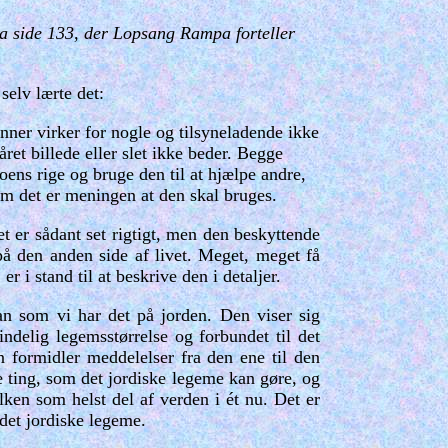
ra side 133, der Lopsang Rampa forteller
 selv lærte det:
ønner virker for nogle og tilsyneladende ikke
ret billede eller slet ikke beder. Begge
roens rige og bruge den til at hjælpe andre,
som det er meningen at den skal bruges.
et er sådant set rigtigt, men den beskyttende
på den anden side af livet. Meget, meget få
i stand til at beskrive den i detaljer.
an som vi har det på jorden. Den viser sig
ndelig legemsstørrelse og forbundet til det
 formidler meddelelser fra den ene til den
e ting, som det jordiske legeme kan gøre, og
ken som helst del af verden i ét nu. Det er
 det jordiske legeme.