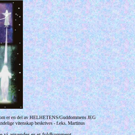
 som er en del av HELHETENS/Guddommens JEG
åndelige vitenskap beskrives - f.eks. Martinus
nie vi anvender er et fuldkomment