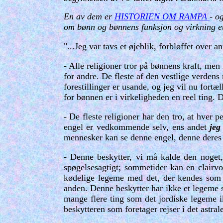
En av dem er
HISTORIEN OM RAMPA
- o
om bønn og bønnens funksjon og virkning et
"...Jeg var tavs et øjeblik, forbløffet over a
- Alle religioner tror på bønnens kraft, men
for andre. De fleste af den vestlige verdens
forestillinger er usande, og jeg vil nu fort
for bønnen er i virkeligheden en reel ting. 
- De fleste religioner har den tro, at hver p
engel er vedkommende selv, ens andet
je
mennesker kan se denne engel, denne deres be
- Denne beskytter, vi må kalde den noget,
spøgelsesagtigt; sommetider kan en clairvo
kødelige legeme med det, der kendes som S
anden. Denne beskytter har ikke et legeme s
mange flere ting som det jordiske legeme i
beskytteren som foretager rejser i det astra