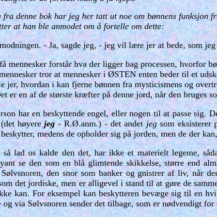
g fra denne bok har jeg her tatt ut noe om bønnens funksjon f
ter at han ble anmodet om å fortelle om dette:
nmodningen. - Ja, sagde jeg, - jeg vil lære jer at bede, som jeg
 få mennesker forstår hva der ligger bag processen, hvorfor b
 mennesker tror at mennesker i ØSTEN enten beder til et udskå
ælle jer, hvordan i kan fjerne bønnen fra mysticismens og overt
Det er en af de største kræfter på denne jord, når den bruges 
erson har en beskyttende engel, eller nogen til at passe sig. D
g
(det høyere
jeg
- R.Ø.anm.)
-
det andet
jeg
som eksisterer 
skytter, medens de opholder sig på jorden, men de der kan, er 
 så lad os kalde den det, har ikke et materielt legeme, såd
yant se den som en blå glimtende skikkelse, større end almi
ølvsnoren, den snor som banker og gnistrer af liv, når den
om det jordiske, men er alligevel i stand til at gøre de samm
kke kan. For eksempel kan beskytteren bevæge sig til en hvil
le og via Sølvsnoren sender det tilbage, som er nødvendigt for