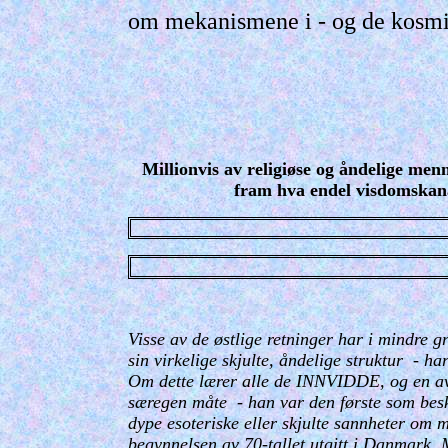
om mekanismene i - og de kosmi
Millionvis av religiøse og åndelige menn
fram hva endel visdomskan
Visse av de østlige retninger har i mindre 
sin virkelige skjulte, åndelige struktur - 
Om dette lærer alle de INNVIDDE, og en a
særegen måte - han var den første som beskr
dype esoteriske eller skjulte sannheter om 
begynnelsen av 70-tallet utgitt i Danmark. M