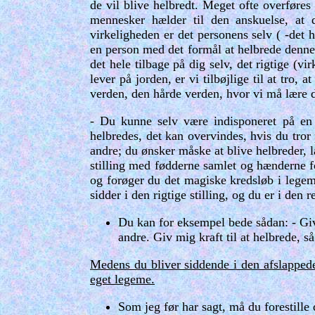
de vil blive helbredt. Meget ofte overføre
mennesker hælder til den anskuelse, at d
virkeligheden er det personens selv ( -det 
en person med det formål at helbrede denn
det hele tilbage på dig selv, det rigtige (v
lever på jorden, er vi tilbøjlige til at tro,
verden, den hårde verden, hvor vi må lære d
- Du kunne selv være indisponeret på en 
helbredes, det kan overvindes, hvis du tror 
andre; du ønsker måske at blive helbreder, 
stilling med fødderne samlet og hænderne f
og forøger du det magiske kredsløb i legem
sidder i den rigtige stilling, og du er i den 
Du kan for eksempel bede sådan: - Giv 
andre. Giv mig kraft til at helbrede, s
Medens du bliver siddende i den afslappede 
eget legeme.
Som jeg før har sagt, må du forestille 