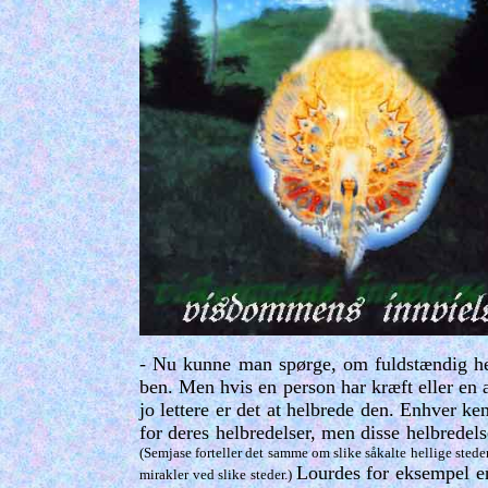
- Nu kunne man spørge, om fuldstændig helb
ben. Men hvis en person har kræft eller en 
jo lettere er det at helbrede den. Enhver k
for deres helbredelser, men disse helbredels
(Semjase forteller det samme om slike såkalte hellige steder 
Lourdes for eksempel er 
mirakler ved slike steder.)