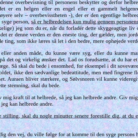
s denne overbevisning til personens beskytter og derfor he
et er en helgen eller en engel eller et gammelt helgenre
høyere selv – overbevisstheten -), der er den egentlige helbr
e syge person,
så er helbredelsen kun mulig gennem personens
irkelige) jeg som du er, når du forladér dette skyggeagtige li
 at det er denne verden er den eneste ting, der gælder, men jor
e ting, som ikke læres så let i den bedre, mere ophøjede verde
eller anden måde, du kunne være syg, eller du kunne mang
på det og virkelig ønsker det. Lad os forudsætte, at du har et
læge. Så skal du bede i ensomhed, for eksempel i dit sovevære
oldet, ikke den sædvanlige bedeattitude, men med fingrene fl
et. Auraen bliver stærkere, og Sølvsnoren vil kunne videreg
rette stemning, skal du bede.
mig kraft til at helbrede, så jeg kan helbrede andre. Giv mig k
å jeg kan helbrede andre.
stilling, skal du nogle minutter senere forestille dig, at du 
dig den vej, du ville følge for at komme til den syge persons h