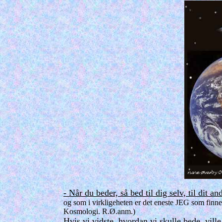
- Når du beder, så bed til dig selv, til dit an
og som i virkligeheten er det eneste JEG som finnes
Kosmologi. R.Ø.anm.)
Hvis vi vidste, hvordan vi skulle bede, vil