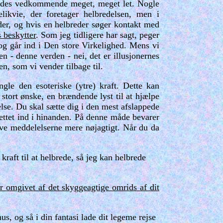
lbredes vedkommende meget, meget let. Nogle
likvie, der foretager helbredelsen, men i
eder, og hvis en helbreder søger kontakt med
 beskytter
. Som jeg tidligere har sagt, peger
v og går ind i Den store Virkelighed. Mens vi
den - denne verden - nei, det er illusjonernes
n, som vi vender tilbage til.
le den esoteriske (ytre) kraft. Dette kan
 stort ønske, en brændende lyst til at hjælpe
lse. Du skal sætte dig i den mest afslappede
ettet ind i hinanden. På denne måde bevarer
ive meddelelserne mere nøjagtigt. Når du da
raft til at helbrede, så jeg kan helbrede
er omgivet af det skyggeagtige omrids af dit
us, og så i din fantasi lade dit legeme rejse