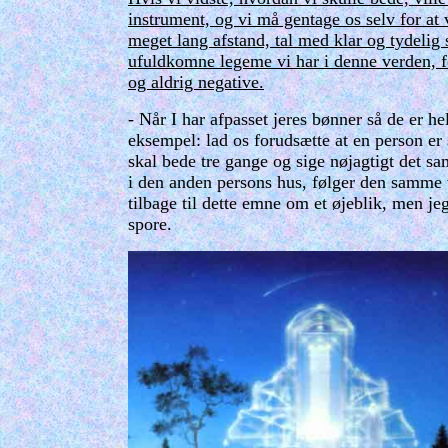
instrument, og vi må gentage os selv for at
meget lang afstand, tal med klar og tydelig 
ufuldkomne legeme vi har i denne verden, fe
og aldrig negative.
- Når I har afpasset jeres bønner så de er he
eksempel: lad os forudsætte at en person er 
skal bede tre gange og sige nøjagtigt det sam
i den anden persons hus, følger den samme 
tilbage til dette emne om et øjeblik, men je
spore.