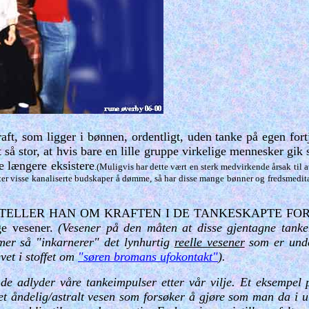
 kraft, som ligger i bønnen, ordentligt, uden tanke på egen for
ft så stor, at hvis bare en lille gruppe virkelige mennesker gi
ke længere eksistere
.(Muligvis har dette vært en sterk medvirkende årsak til
etter visse kanaliserte budskaper å dømme, så har disse mange bønner og fredsmeditas
ELLER HAN OM KRAFTEN I DE TANKESKAPTE FORMER
ge vesener.
(Vesener på den måten at disse gjentagne tank
emer så "inkarnerer" det lynhurtig
reelle vesener
som er unde
vet i stoffet om
"søren bromans ufokontakt"
).
e adlyder våre tankeimpulser etter vår vilje. Et eksempel
et åndelig/astralt vesen som forsøker å gjøre som man da i 