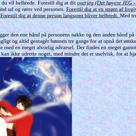
 du vil helbrede. Forestil dig at dit
overjeg (Det høyere JEG -
hånd ud og rører ved personen.
Forestil dig at en strøm af liv
. Forestil dig at denne person langsomt bliver helbredt.
Med tro
.
u lægger den ene hånd på personens nakke og den anden hånd på 
agligt og altid gentagér bønnen tre gange for at opnå det ønsk
 med en meget alvorlig advarsel. Der findes en meget gammel
n ikke udrette noget, med mindre det er uselvisk, for at hjæ