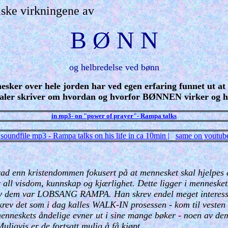
ske virkningene av
B Ø N N
og helbredelse ved bønn
esker over hele jorden har ved egen erfaring funnet ut at 
aler skriver om hvordan og hvorfor BØNNEN virker og h
in mp3- on "power of pra
y
er"- Rampa talks
soundfile mp3 -
Rampa
talks on his life
in
ca 10min
|
same on youtub
grad enn kristendommen fokusert på at mennesket skal hjelpes 
har all visdom, kunnskap og kjærlighet. Dette ligger i mennesk
v dem var LOBSANG RAMPA. Han skrev endel meget interessan
ev det som i dag kalles WALK-IN prosessen - kom til vesten fo
menneskets åndelige evner ut i sine mange bøker - noen av dem
uligvis er de fortsatt mulig å få kjøpt.