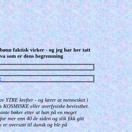
bønn faktisk virker - og jeg har her tatt
va som er dens begrensning
e
av YTRE krefter - og lærer at mennesket i
ets KOSMISKE eller overfysiske bevissthet.
te bøker etter at han på en meget
r mer enn 40 år siden og slik fikk gitt
 er oversatt til dansk og ble på