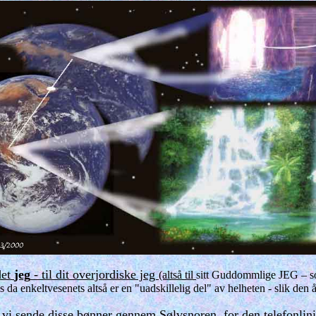
det
jeg
- til dit overjordiske jeg
(altså til
sitt Guddommlige JEG –
 da enkeltvesenets altså er en "uadskillelig del" av helheten - slik den 
le vi sende disse bønner gennem Sølvsnoren, for den telefonli