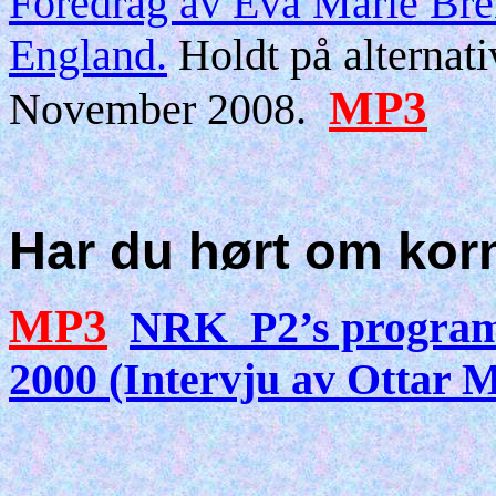
Foredrag av Eva Marie Brek
England.
Holdt på alternati
MP3
November 2008.
Har du hørt om korn
MP3
NRK
P2’s progra
2000
(Intervju av Ottar 