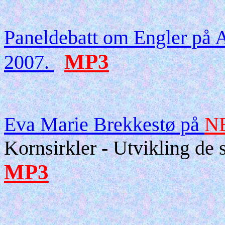
Paneldebatt om Engler på A
MP3
2007.
Eva Marie Brekkestø på
NE
Kornsirkler - Utvikling de s
MP3