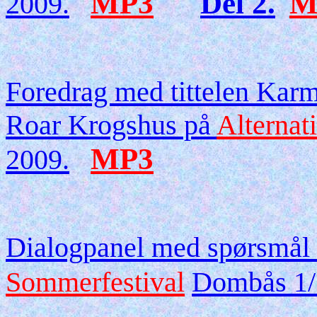
MP3
Del 2.
M
2009.
Foredrag med tittelen Karm
Roar Krogshus på
Alternat
MP3
2009.
Dialogpanel med spørsmål 
Sommerfestival
Dombås 1/