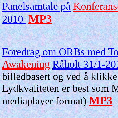
Panelsamtale
på
Konferans
MP3
2010
Foredrag om ORBs med Tor
Awakening
Råholt 31/1-2
billedbasert og ved å klikk
Lydkvaliteten er best som
MP3
mediaplayer format)