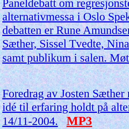
Paneldebatt om regresjonst
alternativmessa i Oslo Sp
debatten er Rune Amundsen
Sæther, Sissel Tvedte, Nin
samt publikum i salen. Mø
Foredrag av Josten Sæther m
idé til erfaring holdt på a
MP3
14/11-2004.