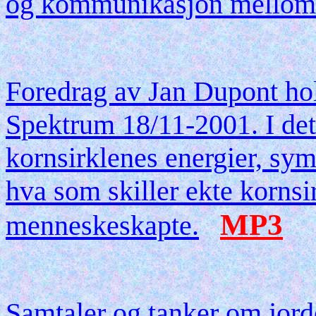
og kommunikasjon mellom f
Foredrag av Jan Dupont hol
Spektrum 18/11-2001. I dett
kornsirklenes energier, sy
hva som skiller ekte kornsir
MP3
menneskeskapte.
Samtaler og tanker om jorde