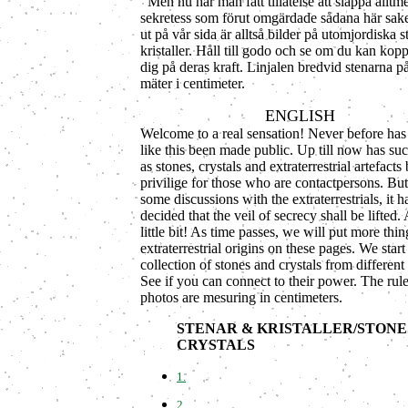
Men nu har man fått tillåtelse att släppa alltm
sekretess som förut omgärdade sådana här sake
ut på vår sida är alltså bilder på utomjordiska 
kristaller. Håll till godo och se om du kan kop
dig på deras kraft. Linjalen bredvid stenarna p
mäter i centimeter.
ENGLISH
Welcome to a real sensation! Never before has
like this been made public. Up till now has suc
as stones, crystals and extraterrestrial artefacts
privilige for those who are contactpersons. But
some discussions with the extraterrestrials, it 
decided that the veil of secrecy shall be lifted. 
little bit! As time passes, we will put more thi
extraterrestrial origins on these pages. We start
collection of stones and crystals from different 
See if you can connect to their power. The rule
photos are mesuring in centimeters.
STENAR & KRISTALLER/STONE
CRYSTALS
1.
2.