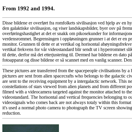
From 1992 and 1994.
Disse bildene er overført fra romfolkets sivilisasjon ved hjelp av en 
den galaktiske sivilisasjon, og viser landskapsbilder, byer osv på fremm
overføringshastighet at det er snakk om pikosekunder for informasjonen
verdensrommet. Begrensingen i oppløsningen grunner i at det er en pro
monitor. Grunnen til dette er at vertikal og horisontal abøyningsfrek
vertikal frekvens for vår videostandard blir sendt ut i hyperrommet sl
til dette, derfor må det etterjustering til. Dermed har bildene en dat
fotoapparat og disse bildene er så scannet med en vanlig scanner. Denn
These pictures are transferred from the spacepeople civilisations by a 
pictures are sent from alien spacecrafts who belongs to the galactic ci
are sent to the receiving equipment by a intergalactic network. This n
constellations of stars viewed from alien planets and from different posi
filmed with a videocamera targeted against the monitor attached to th
videostandard. The horisontal and vertical frequencies belonging to our
videosignals who comes back are not always totaly within this format 
it's used a normal photo camera to photograph the TV screen showing 
reduction.