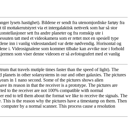
ger lysets hastighet). Bildene er sendt fra utenomjordiske fartøy fra
til mottakerutstyret via et intergalaktisk nettverk som har så stor
stellasjoner sett fra andre planeter og fra romskip ute i
ssuten tatt med et videokamera som er rettet mot en spesiell type
ldene inn i vanlig videostandard var dette nødvendig. Horisontal og
gnalene i. Videosignalene som kommer tilbake kan avvike noe i forhold
 skjermen som viser denne videoen er så avfotografert med et vanlig
rum that travels mutiple times faster than the speed of light). The
d planets in other solarsystems in our and other galaxies. The pictures
 years in 1 nano second. Some of the pictures shows alien
ave its reason in that the receiver is a prototype. The pictures are
ected to the receiver are not 100% compatible with normal
er end to tell them about the format we like to receive the signals. The
ry. This is the reason why the pictures have a timestamp on them. Then
e computer by a normal scanner. This process cause a resolution