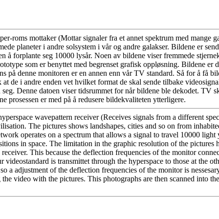
hyper-roms mottaker (Mottar signaler fra et annet spektrum med mange gan
ede planeter i andre solsystem i vår og andre galakser. Bildene er sendt 
 å forplante seg 10000 lysår. Noen av bildene viser fremmede stjernekon
totype som er benyttet med begrenset grafisk oppløsning. Bildene er de
vens på denne monitoren er en annen enn vår TV standard. Så for å få bi
ik at de i andre enden vet hvilket format de skal sende tilbake videosi
o på seg. Denne datoen viser tidsrummet for når bildene ble dekodet. TV
e prosessen er med på å redusere bildekvaliteten ytterligere.
hyperspace wavepattern receiver (Receives signals from a different spect
vilisation. The pictures shows landshapes, cities and so on from inhabite
etwork operates on a spectrum that allows a signal to travel 10000 light
tions in space. The limitation in the graphic resolution of the pictures h
e receiver. This because the deflection frequencies of the monitor conn
 videostandard is transmittet through the hyperspace to those at the oth
so a adjustment of the deflection frequencies of the monitor is nessesa
the video with the pictures. This photographs are then scanned into th