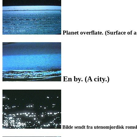
Planet overflate. (Surface of a
En by. (A city.)
Bilde sendt fra utenomjordisk romski