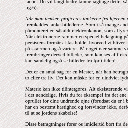
facon. Du vil langt bedre kunne iagttage dette, s
fig.6).
Når man tænker, projiceres tankerne fra hjernen
fremkaldes tanke-billederne. Som i så mange andre 
påmonteret en såkaldt elektronkanon, som affyrer
Når elektronerne rammer en speciel belægning på 
persistens formår at fastholde, hvorved vi bliver i
på skærmen også variere. På noget nær samme vis
frembringer derved billeder, som kan ses af f.ek
kan sandelig også se billeder fra før i tiden!
Det er en smal sag for en Mester, når han betragt
to eller tre liv. Det kan måske for en uindviet ly
Materie kan ikke tilintetgøres. Alt eksisterende vi
i det uendelige. Hvis du for eksempel fra det ene 
oprullet for dine undrende øjne (forudsat du er i 
har en bestemt hastighed og forsvinder ikke, derf
til at se jordens skabelse!
Disse betragtninger fører os imidlertid bort fra d