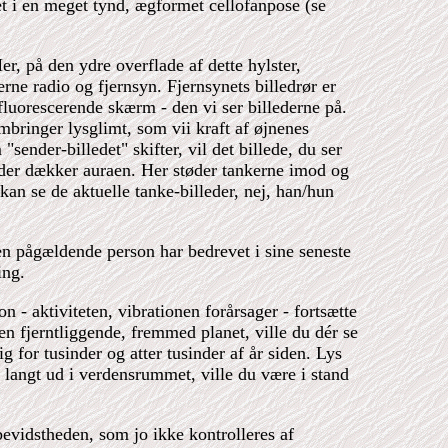
et i en meget tynd, ægformet cellofanpose (se
Her, på den ydre overflade af dette hylster,
rne radio og fjernsyn. Fjernsynets billedrør er
luorescerende skærm - den vi ser billederne på.
mbringer lysglimt, som vii kraft af øjnenes
"sender-billedet" skifter, vil det billede, du ser
 der dækker auraen. Her støder tankerne imod og
an se de aktuelle tanke-billeder, nej, han/hun
den pågældende person har bedrevet i sine seneste
ing.
on - aktiviteten, vibrationen forårsager - fortsætte
 en fjerntliggende, fremmed planet, ville du dér se
g for tusinder og atter tusinder af år siden. Lys
 langt ud i verdensrummet, ville du være i stand
rbevidstheden, som jo ikke kontrolleres af