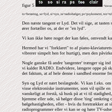
figur 5
"klaviat
to=berøring, so=lyd, si=syn, ra=radiobølger, ps=psykometri, tee=te
Den næste tangent er Lyd. Det vil sige, at tasten 
ører fortæller os, at der er "en lyd".
Vi kan ikke høre noget der kan føles, omvendt ka
Hermed har vi "forklaret" to af piano-klaviaturet
vibrerer simpelt hen for hurtigt), men den påvirke
Nogle ganske få andre 'tangenter' trænger sig ind
vi kalder RADIO. Endvidere, længere oppe på skal
det faktum, at af hele denne i sandhed enorme fr
Syn og Lyd er nært beslægtede. Vi kan f.eks. om en
visse elektroniske instrumenter, som vil spille e
vanskeligt at forstå, så husk på at vi til stadighed
hjemme eller ude, så bølger disse 'ting' omkring
bølgehastigheden, eller - hvis du foretrækker at 
radioprogrammer eller vi kan se og høre TV-udsen