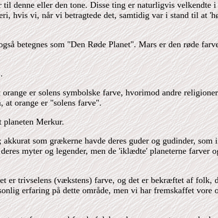
til denne eller den tone. Disse ting er naturligvis velkendte i 
 hvis vi, når vi betragtede det, samtidig var i stand til at '
også betegnes som "Den Røde Planet". Mars er den røde farves
.
t orange er solens symbolske farve, hvorimod andre religioner
å, at orange er "solens farve".
gt planeten Merkur.
ogi; akkurat som grækerne havde deres guder og gudinder, som 
res myter og legender, men de 'iklædte' planeterne farver o
er trivselens (vækstens) farve, og det er bekræftet af folk, de
rsonlig erfaring på dette område, men vi har fremskaffet vore o