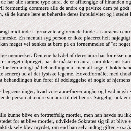
e har alle samme type aura, de er affiængige af hinanden og
vil formentlig dommere alle de andre og påvirke dem på godt 
, så de kunne lære at beherske deres impulsivitet og i stedet
bragt midt inde i førnævnte ægformede hinde - i auraens centr
neske. En mentalt syg person er ikke placeret helt nøjagtigt 
e kan meget vel tænkes at bero på en fornemmelse af "at noget 
lige mennesker. Den ene halvdel af deres aura har for eksemp
 er meget udpræget, har de måske en aura, som ikke just kan
or lemfældigt på behandlingen af mentalt syge. Chokbehandli
tte senere) ud af det fysiske legeme. Hovedformålet med chokbe
at behandlingen kun fører til ødelæggelse af nogle af hjernens 
e begrænsninger, hvad vore aura-farver angår, og hvad angår 
nende person at ændre sin aura til det bedre. Sørgeligt nok e
ville kunne blive en fortræffelig morder, men han havde nu ikk
 stedet for at blive morder, udviklede Sokrates sig til at blive
aktisk selv blev myrdet, om end han selv indtog giften - o.a.)