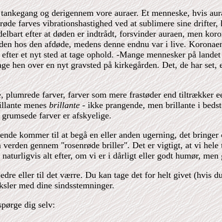
 tankegang og derigennem vore auraer. Et menneske, hvis aura 
de farves vibrationshastighed ved at sublimere sine drifter, hv
delbart efter at døden er indtrådt, forsvinder auraen, men k
anden hos den afdøde, medens denne endnu var i live. Koronaen
 efter et nyt sted at tage ophold. -Mange mennesker på landet h
bage hen over en nyt gravsted på kirkegården. Det, de har set,
e, plumrede farver, farver som mere frastøder end tiltrækker ee
rillante menes
brillante
- ikke prangende, men brillante i beds
, grumsede farver er afskyelige.
arende kommer til at begå en eller anden ugerning, det bringer
å verden gennem "rosenrøde briller". Det er vigtigt, at vi hele 
naturligvis alt efter, om vi er i dårligt eller godt humør, me
dre eller til det værre. Du kan tage det for helt givet (hvis d
ksler med dine sindsstemninger.
spørge dig selv: