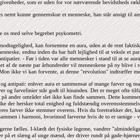
begivenheder, som er uden for vor nærværende bevidstheds ræk
es nemt kunne gennemskue et menneske, han står ansigt til an
os med selve begrebet psykometri.
r modtagelighed, kan fornemme en aura, uden at de rent fakti
et menneske, endnu inden du har haft lejlighed til at veksle e
 antipatier. - Før i tiden var alle mennesker i stand til at se
løbet af de næste par århundreder vil menneskene på ny blive i s
on ikke vi kan forvente, at denne "revolution" indtræffer meget
og antipati: enhver aura er sammensat af mange farver og mang
er og farvelinier står godt til hinanden. Det er meget ofte til
e på andre områder slet ikke kan finde sammen. Dette kommer 
lke der hersker total enighed og fuldstændig overensstemmelse
res farver ikke stemmer overens. Hvis du foretrækker det, kan
 sammen i harmoni, hvorimod farverne hvis de to er uenige - v
 gerne fælles. I-klædt det fysiske legeme, vandrer "almindel
ller på et slæng af unge mænd, der driver rundt på gade-hjørne