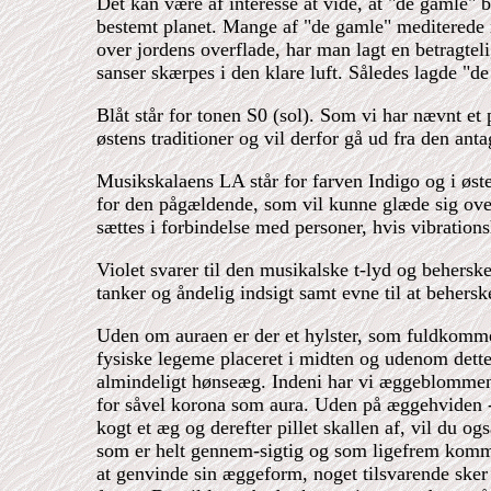
Det kan være af interesse at vide, at "de gamle"
bestemt planet. Mange af "de gamle" mediterede n
over jordens overflade, har man lagt en betragtel
sanser skærpes i den klare luft. Således lagde "d
Blåt står for tonen S0 (sol). Som vi har nævnt et 
østens traditioner og vil derfor gå ud fra den antag
Musikskalaens LA står for farven Indigo og i østen
for den pågældende, som vil kunne glæde sig over
sættes i forbindelse med personer, hvis vibrations
Violet svarer til den musikalske t-lyd og behersk
tanker og åndelig indsigt samt evne til at beherske 
Uden om auraen er der et hylster, som fuldkomme
fysiske legeme placeret i midten og udenom dette 
almindeligt hønseæg. Indeni har vi æggeblommen
for såvel korona som aura. Uden på æggehviden -
kogt et æg og derefter pillet skallen af, vil du
som er helt gennem-sigtig og som ligefrem kommer
at genvinde sin æggeform, noget tilsvarende sker 