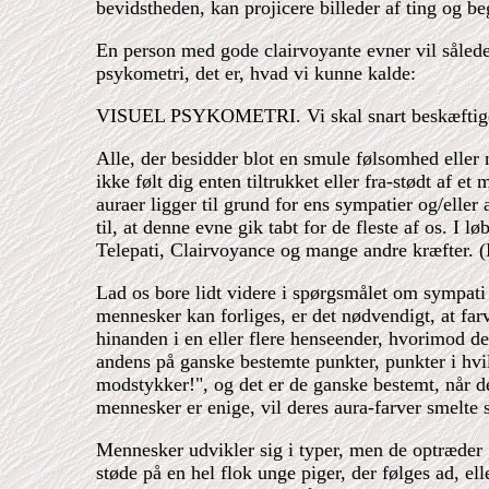
bevidstheden, kan projicere billeder af ting og 
En person med gode clairvoyante evner vil såled
psykometri, det er, hvad vi kunne kalde:
VISUEL PSYKOMETRI. Vi skal snart beskæftige 
Alle, der besidder blot en smule følsomhed elle
ikke følt dig enten tiltrukket eller fra-stødt af 
auraer ligger til grund for ens sympatier og/eller
til, at denne evne gik tabt for de fleste af os. I 
Telepati, Clairvoyance og mange andre kræfter. (M
Lad os bore lidt videre i spørgsmålet om sympati 
mennesker kan forliges, er det nødvendigt, at farv
hinanden i en eller flere henseender, hvorimod d
andens på ganske bestemte punkter, punkter i hvi
modstykker!", og det er de ganske bestemt, når de
mennesker er enige, vil deres aura-farver smelte
Mennesker udvikler sig i typer, men de optræder
støde på en hel flok unge piger, der følges ad, e