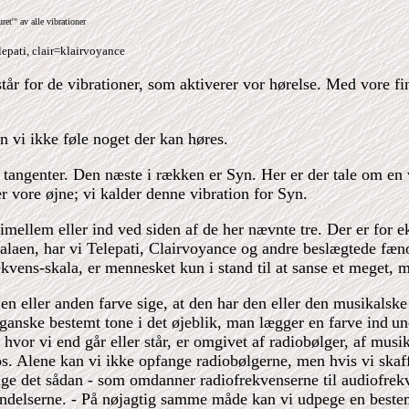
uret'" av alle vibrationer
lepati, clair=klairvoyance
står for de vibrationer, som aktiverer vor hørelse. Med vore fi
n vi ikke føle noget der kan høres.
s tangenter. Den næste i rækken er Syn. Her er der tale om en 
r vore øjne; vi kalder denne vibration for Syn.
 imellem eller ind ved siden af de her nævnte tre. Der er for
aen, har vi Telepati, Clairvoyance og andre beslægtede fænom
ekvens-skala, er mennesket kun i stand til at sanse et meget,
 eller anden farve sige, at den har den eller den musikalske t
n ganske bestemt tone i det øjeblik, man lægger en farve ind
un
, hvor vi end går eller står, er omgivet af radiobølger, af musik
 os. Alene kan vi ikke opfange radiobølgerne, men hvis vi ska
sige det sådan - som omdanner radiofrekvenserne til audiofrekv
delserne. - På nøjagtig samme måde kan vi udpege en bestemt 