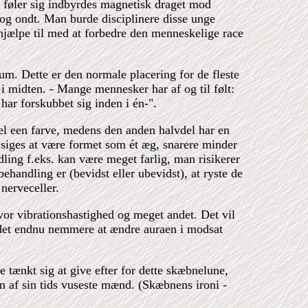
 føler sig indbyrdes magnetisk draget mod
og ondt. Man burde disciplinere disse unge
 hjælpe til med at forbedre den menneskelige race
um. Dette er den normale placering for de fleste
i midten. - Mange mennesker har af og til følt:
har forskubbet sig inden i én-".
el een farve, medens den anden halvdel har en
 siges at være formet som ét æg, snarere minder
ng f.eks. kan være meget farlig, man risikerer
handling er (bevidst eller ubevidst), at ryste de
nerveceller.
vor vibrationshastighed og meget andet. Det vil
r det endnu nemmere at ændre auraen i modsat
e tænkt sig at give efter for dette skæbnelune,
 en af sin tids vuseste mænd. (Skæbnens ironi -
.