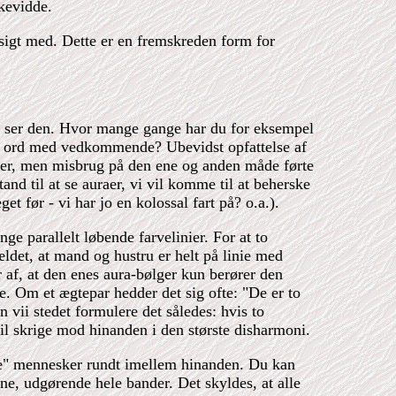
kevidde.
sigt med. Dette er en fremskreden form for
sk ser den. Hvor mange gange har du for eksempel
t par ord med vedkommende? Ubevidst opfattelse af
 auraer, men misbrug på den ene og anden måde førte
tand til at se auraer, vi vil komme til at beherske
 før - vi har jo en kolossal fart på? o.a.).
e parallelt løbende farvelinier. For at to
fældet, at mand og hustru er helt på linie med
af, at den enes aura-bølger kun berører den
. Om et ægtepar hedder det sig ofte: "De er to
 vii stedet formulere det således: hvis to
il skrige mod hinanden i den største disharmoni.
ige" mennesker rundt imellem hinanden. Du kan
rne, udgørende hele bander. Det skyldes, at alle