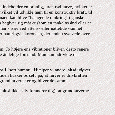
indeholder en brunlig, uren rød farve, hvilket er
ilket vil udvikle ham til en konstruktiv kraft, til
oronaen kan blive "hængende omkring" i ganske
 begiver sig måske (som en tankeløs ånd eller et
ar - især ved aftens- eller nattetide -kunnet
 er naturligvis koronaen, der endnu svævede over
n. Jo højere ens vibrationer bliver, desto renere
te åndelige forstand. Man kan udtrykke det
 os i "sort humør". Hjælper vi andre, altså udøver
tiden husker os selv på, at farver er drivkraften
n grundfarverne er og bliver de samme,
u altså ikke selv forandrer dig), at grundfarverne