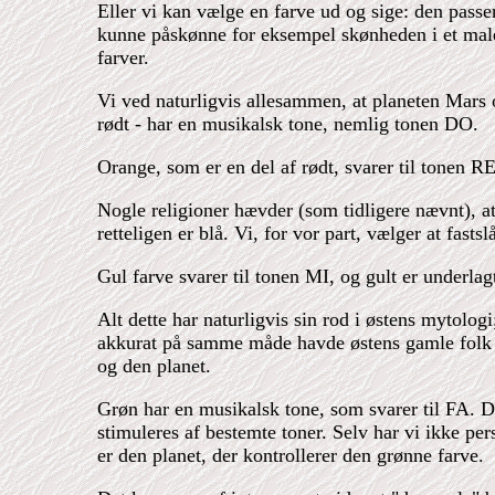
Eller vi kan vælge en farve ud og sige: den passer 
kunne påskønne for eksempel skønheden i et maleri,
farver.
Vi ved naturligvis allesammen, at planeten Mars 
rødt - har en musikalsk tone, nemlig tonen DO.
Orange, som er en del af rødt, svarer til tonen RE
Nogle religioner hævder (som tidligere nævnt), a
retteligen er blå. Vi, for vor part, vælger at fastsl
Gul farve svarer til tonen MI, og gult er underla
Alt dette har naturligvis sin rod i østens mytol
akkurat på samme måde havde østens gamle folk de
og den planet.
Grøn har en musikalsk tone, som svarer til FA. Det 
stimuleres af bestemte toner. Selv har vi ikke pe
er den planet, der kontrollerer den grønne farve.