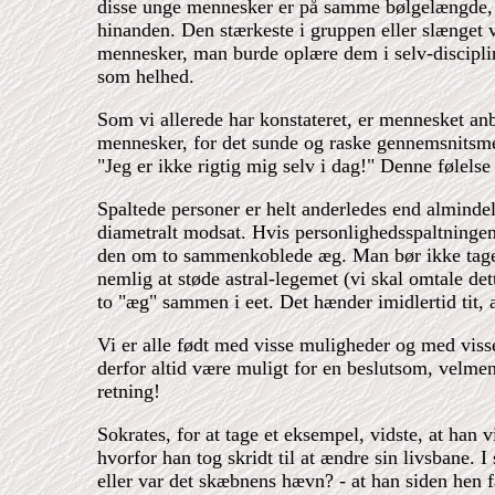
disse unge mennesker er på samme bølgelængde, d
hinanden. Den stærkeste i gruppen eller slænget 
mennesker, man burde oplære dem i selv-disciplin
som helhed.
Som vi allerede har konstateret, er mennesket an
mennesker, for det sunde og raske gennemsnitsmen
"Jeg er ikke rigtig mig selv i dag!" Denne følels
Spaltede personer er helt anderledes end alminde
diametralt modsat. Hvis personlighedsspaltningen
den om to sammenkoblede æg. Man bør ikke tage f
nemlig at støde astral-legemet (vi skal omtale de
to "æg" sammen i eet. Det hænder imidlertid tit, 
Vi er alle født med visse muligheder og med viss
derfor altid være muligt for en beslutsom, velme
retning!
Sokrates, for at tage et eksempel, vidste, at han 
hvorfor han tog skridt til at ændre sin livsbane. I
eller var det skæbnens hævn? - at han siden hen f