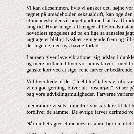
Vi kan allesammen, hvis vi ønsker det, højne vor
tegnet på umådeholden seksualdrift, kan øge den rø
et menneske der vil noget godt med sit liv. Umid
lang tid. Hvor længe, affiænger af helbredstilst
hovedløst spøgelse) ud på en lige så sanseløs jagt
iagttage et blåligt lysskær svingende frem og til
det legeme, den nys havde forladt.
I auraen giver lave vibrationer sig udslag i dunkl
og mere brillante bliver vor auras farver - med b
ganske kort ved at sige: rene farver er bedårende
Vi bliver kede af det ("feel blue"), hvis vi uforv
vi en god gerning, bliver alt "rosenrødt", vi ser p
bag vore udviklingsmuligheder. Farverne varierer 
medmindre vi selv forandrer vor karakter til det be
forbliver de samme. De øvrige farver derimod ve
Når du betragter et menneskes aura, bør du altid 