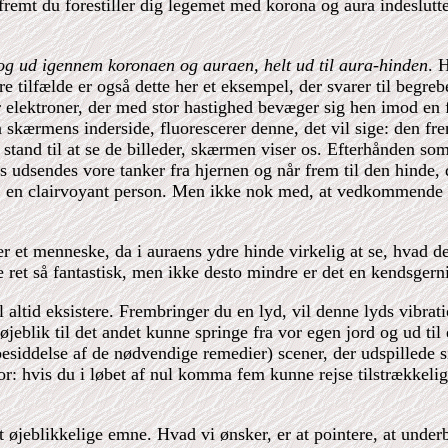
åfremt du forestiller dig legemet med korona og aura indeslutt
 og ud igennem koronaen og auraen, helt ud til aura-hinden
. 
tilfælde er også dette her et eksempel, der svarer til begrebe
 elektroner, der med stor hastighed bevæger sig hen imod en f
skærmens inderside, fluorescerer denne, det vil sige: den fre
 stand til at se de billeder, skærmen viser os. Efterhånden som 
 udsendes vore tanker fra hjernen og når frem til den hinde,
s. en clairvoyant person. Men ikke nok med, at vedkommende k
er et menneske, da i auraens ydre hinde virkelig at se, hvad 
de ret så fantastisk, men ikke desto mindre er det en kendsgern
l altid eksistere. Frembringer du en lyd, vil denne lyds vibrati
øjeblik til det andet kunne springe fra vor egen jord og ud til
besiddelse af de nødvendige remedier) scener, der udspillede si
or: hvis du i løbet af nul komma fem kunne rejse tilstrækkelig
et øjeblikkelige emne. Hvad vi ønsker, er at pointere, at unde