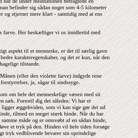
m når de under meditationen betragtede en
 man befinder sig sådan noget som 4-5 kilometer
r og stjerner mere klart - samtidig med at ens
ns farve. Her beskæftiger vi os imidlertid med
gt aspekt til et menneske, er det til særlig gavn
 bedre karakteregenskaber, og det er kun, når den
hagelige tilstande.
 Månen (eller den violette farve) indgyde rene
orstyrrelser, ja, sågar til sindssyge.
 som om hele det menneskelige væsen med sit
 sæk. Forestil dig det således: Vi har et
ligger æggehviden, som vi kan sige gør det ud
inde, tilmed en meget stærk hinde. Når du har
 på samme måde og er omsvøbt af en sådan hinde,
ve et tryk på den. Hinden vil hele tiden forsøge
gt tryk vedblivende bevarer sin oprindelige