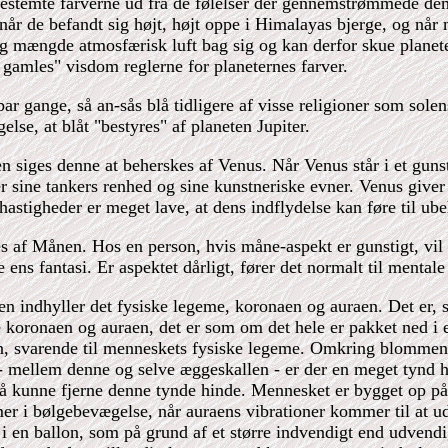
 bestemte farverne ud fra de følelser der gennemstrømmede de
år de befandt sig højt, højt oppe i Himalayas bjerge, og når
ig mængde atmosfærisk luft bag sig og kan derfor skue planete
e gamles" visdom reglerne for planeternes farver.
par gange, så an-sås blå tidligere af visse religioner som sole
else, at blåt "bestyres" af planeten Jupiter.
 siges denne at beherskes af Venus. Når Venus står i et gunsti
 sine tankers renhed og sine kunstneriske evner. Venus giver
hastigheder er meget lave, at dens indflydelse kan føre til ube
es af Månen. Hos en person, hvis måne-aspekt er gunstigt, vil
ens fantasi. Er aspektet dårligt, fører det normalt til mentale f
n indhyller det fysiske legeme, koronaen og auraen. Det er,
koronaen og auraen, det er som om det hele er pakket ned i en
, svarende til menneskets fysiske legeme. Omkring blommen 
 mellem denne og selve æggeskallen - er der en meget tynd h
 også kunne fjerne denne tynde hinde. Mennesket er bygget op
 i bølgebevægelse, når auraens vibrationer kommer til at udø
i en ballon, som på grund af et større indvendigt end udvendi