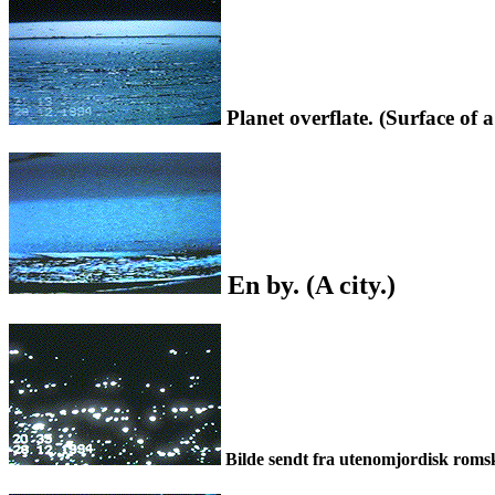
Planet overflate. (Surface of a
En by. (A city.)
Bilde sendt fra utenomjordisk romski