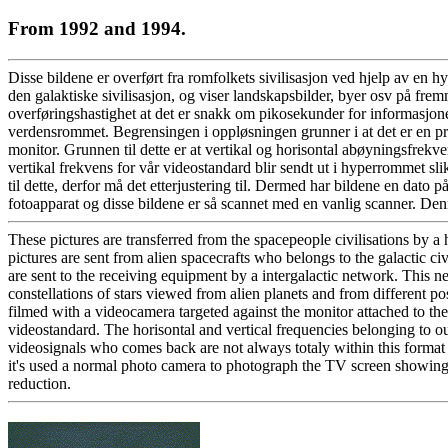
From 1992 and 1994.
Disse bildene er overført fra romfolkets sivilisasjon ved hjelp av en 
den galaktiske sivilisasjon, og viser landskapsbilder, byer osv på fremm
overføringshastighet at det er snakk om pikosekunder for informasjonen
verdensrommet. Begrensingen i oppløsningen grunner i at det er en pro
monitor. Grunnen til dette er at vertikal og horisontal abøyningsfrek
vertikal frekvens for vår videostandard blir sendt ut i hyperrommet sl
til dette, derfor må det etterjustering til. Dermed har bildene en dat
fotoapparat og disse bildene er så scannet med en vanlig scanner. Denn
These pictures are transferred from the spacepeople civilisations by a 
pictures are sent from alien spacecrafts who belongs to the galactic ci
are sent to the receiving equipment by a intergalactic network. This n
constellations of stars viewed from alien planets and from different posi
filmed with a videocamera targeted against the monitor attached to th
videostandard. The horisontal and vertical frequencies belonging to our
videosignals who comes back are not always totaly within this format 
it's used a normal photo camera to photograph the TV screen showing 
reduction.