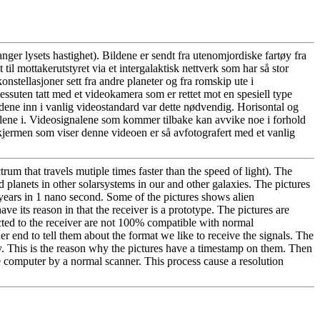
ger lysets hastighet). Bildene er sendt fra utenomjordiske fartøy fra
til mottakerutstyret via et intergalaktisk nettverk som har så stor
stellasjoner sett fra andre planeter og fra romskip ute i
ssuten tatt med et videokamera som er rettet mot en spesiell type
ldene inn i vanlig videostandard var dette nødvendig. Horisontal og
gnalene i. Videosignalene som kommer tilbake kan avvike noe i forhold
 skjermen som viser denne videoen er så avfotografert med et vanlig
rum that travels mutiple times faster than the speed of light). The
d planets in other solarsystems in our and other galaxies. The pictures
 years in 1 nano second. Some of the pictures shows alien
ave its reason in that the receiver is a prototype. The pictures are
ected to the receiver are not 100% compatible with normal
er end to tell them about the format we like to receive the signals. The
ry. This is the reason why the pictures have a timestamp on them. Then
e computer by a normal scanner. This process cause a resolution