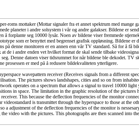
hyper-roms mottaker (Mottar signaler fra et annet spektrum med mange gan
ede planeter i andre solsystem i vår og andre galakser. Bildene er sendt 
 å forplante seg 10000 lysår. Noen av bildene viser fremmede stjernekon
totype som er benyttet med begrenset grafisk oppløsning. Bildene er de
vens på denne monitoren er en annen enn vår TV standard. Så for å få bi
ik at de i andre enden vet hvilket format de skal sende tilbake videosi
o på seg. Denne datoen viser tidsrummet for når bildene ble dekodet. TV
e prosessen er med på å redusere bildekvaliteten ytterligere.
hyperspace wavepattern receiver (Receives signals from a different spect
vilisation. The pictures shows landshapes, cities and so on from inhabite
etwork operates on a spectrum that allows a signal to travel 10000 light
tions in space. The limitation in the graphic resolution of the pictures h
e receiver. This because the deflection frequencies of the monitor conn
 videostandard is transmittet through the hyperspace to those at the oth
so a adjustment of the deflection frequencies of the monitor is nessesa
the video with the pictures. This photographs are then scanned into th