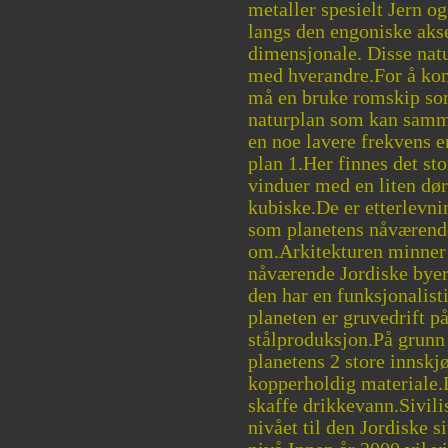
metaller spesielt Jern o
langs den engoniske akse
dimensjonale. Disse natu
med hverandre.For å ko
må en bruke romskip so
naturplan som kan samm
en noe lavere frekvens 
plan 1.Her finnes det st
vinduer med en liten dø
kubiske.De er etterlevnin
som planetens nåværende
om.Arkitekturen minner 
nåværende Jordiske byer 
den har en funksjonalist
planeten er gruvedrift p
stålproduksjon.På grunn
planetens 2 store innskj
kopperholdig materiale.
skaffe drikkevann.Sivili
nivået til den Jordiske s