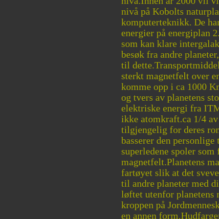
nivå.Innen år 2000 vil v
nivå på Kobolts naturpla
komputerteknikk. De har
energier på energiplan 2
som kan klare intergalak
besøk fra andre planete
til dette.Transportmidde
sterkt magnetfelt over 
komme opp i ca 1000 Km
og tvers av planetens sto
elektriske energi fra IT
ikke atomkraft.ca 1/4 a
tilgjengelig for deres ro
basserer den personlige 
superledene spoler som f
magnetfelt.Planetens mag
fartøyet slik at det sv
til andre planeter med d
løftet utenfor planetens
kroppen på Jordmennesk
en annen form.Hudfargen