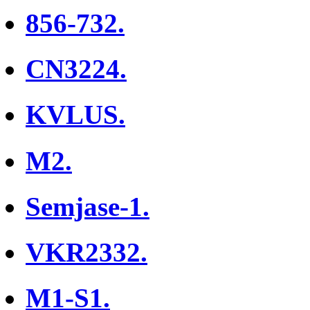
856-732.
CN3224.
KVLUS.
M2.
Semjase-1.
VKR2332.
M1-S1.