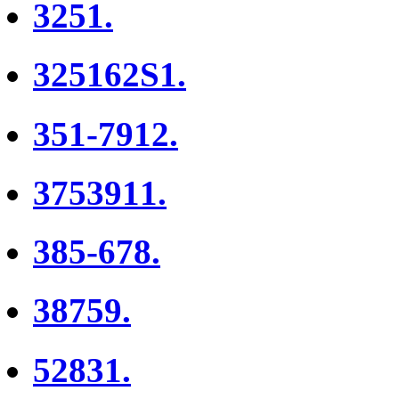
3251.
325162S1.
351-7912.
3753911.
385-678.
38759.
52831.