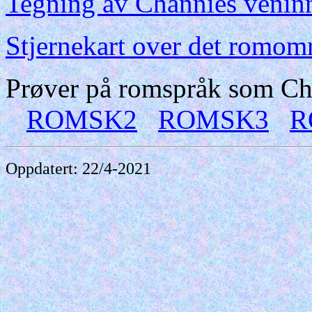
Tegning av Channies venin
Stjernekart over det romomr
Prøver på romspråk som Cha
ROMSK2
ROMSK3
R
Oppdatert: 22/4-2021